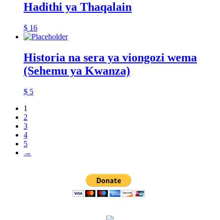
Hadithi ya Thaqalain
$
16
Historia na sera ya viongozi wema
(Sehemu ya Kwanza)
$
5
1
2
3
4
5
→