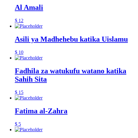
Al Amali
$
12
Asili ya Madhehebu katika Uislamu
$
10
Fadhila za watukufu watano katika
Sahih Sita
$
15
Fatima al-Zahra
$
5