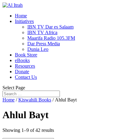
Home
Initiatives
IBN TV Dar es Salaam
IBN TV Africa
Maarifa Radio 105.3FM
Dar Press Media
Dunia Leo
Book Store
eBooks
Resources
Donate
Contact Us
Select Page
Home
/
Kiswahili Books
/ Ahlul Bayt
Ahlul Bayt
Showing 1–9 of 42 results