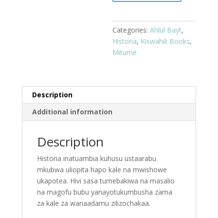
Tatu
quantity
Categories:
Ahlul Bayt
,
Historia
,
Kiswahili Books
,
Mitume
Description
Additional information
Description
Historia inatuambia kuhusu ustaarabu
mkubwa uliopita hapo kale na mwishowe
ukapotea. Hivi sasa tumebakiwa na masalio
na magofu bubu yanayotukumbusha zama
za kale za wanaadamu zilizochakaa.