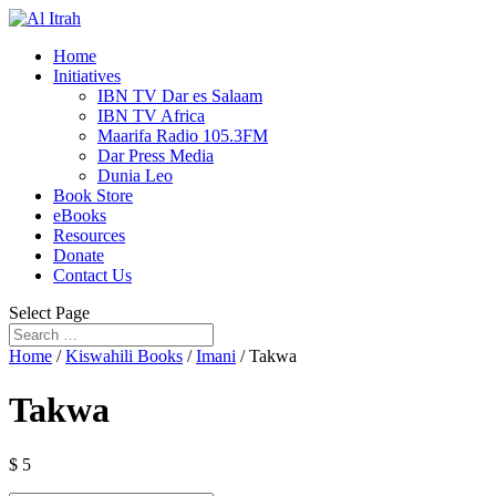
Home
Initiatives
IBN TV Dar es Salaam
IBN TV Africa
Maarifa Radio 105.3FM
Dar Press Media
Dunia Leo
Book Store
eBooks
Resources
Donate
Contact Us
Select Page
Home
/
Kiswahili Books
/
Imani
/ Takwa
Takwa
$
5