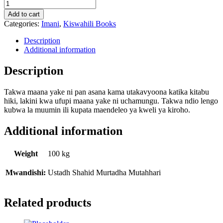
Takwa
quantity
Add to cart
Categories:
Imani
,
Kiswahili Books
Description
Additional information
Description
Takwa maana yake ni pan asana kama utakavyoona katika kitabu
hiki, lakini kwa ufupi maana yake ni uchamungu. Takwa ndio lengo
kubwa la muumin ili kupata maendeleo ya kweli ya kiroho.
Additional information
Weight
100 kg
Mwandishi:
Ustadh Shahid Murtadha Mutahhari
Related products