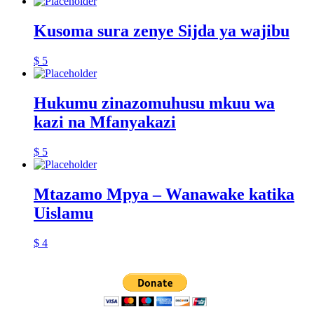
Kusoma sura zenye Sijda ya wajibu
$
5
Hukumu zinazomuhusu mkuu wa
kazi na Mfanyakazi
$
5
Mtazamo Mpya – Wanawake katika
Uislamu
$
4