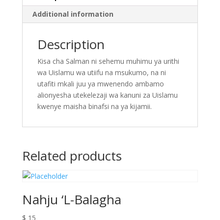
Additional information
Description
Kisa cha Salman ni sehemu muhimu ya urithi
wa Uislamu wa utiifu na msukumo, na ni
utafiti mkali juu ya mwenendo ambamo
alionyesha utekelezaji wa kanuni za Uislamu
kwenye maisha binafsi na ya kijamii.
Related products
Nahju ‘L-Balagha
$
15